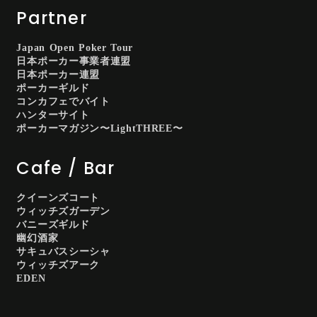
Partner
Japan Open Poker Tour
日本ポーカー事業者連盟
日本ポーカー連盟
ポーカーギルド
コンカフェでバイト
ハンターサイト
ポーカーマガジン〜LightTHREE〜
Cafe / Bar
クイーンズコート
ウィッチズガーデン
バニーズギルド
幽幻酒家
サキュバスシーシャ
ウィッチズアーク
EDEN