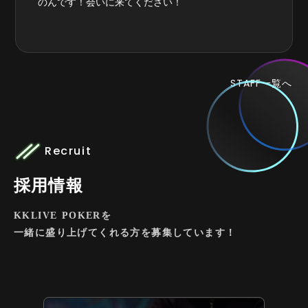
のんです！会いに来てください！
STAFF一覧へ
Recruit
採用情報
KKLIVE POKERを
一緒に盛り上げてくれる方を募集しています！