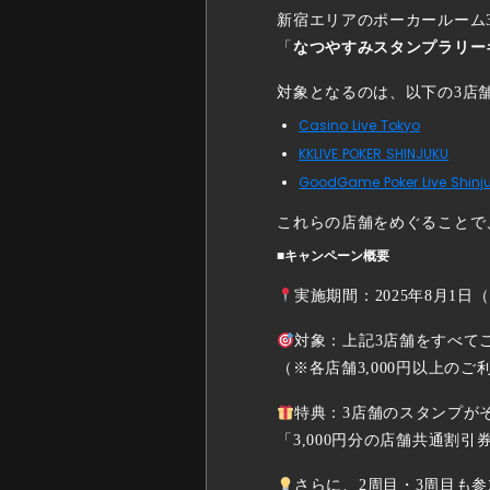
新宿エリアのポーカールーム
「
なつやすみスタンプラリー
対象となるのは、以下の3店
Casino Live Tokyo
KKLIVE POKER SHINJUKU
GoodGame Poker Live Shinj
これらの店舗をめぐることで
■キャンペーン概要
実施期間：2025年8月1日（
対象：上記3店舗をすべて
（※各店舗3,000円以上のご
特典：3店舗のスタンプが
「3,000円分の店舗共通割
さらに、2周目・3周目も参