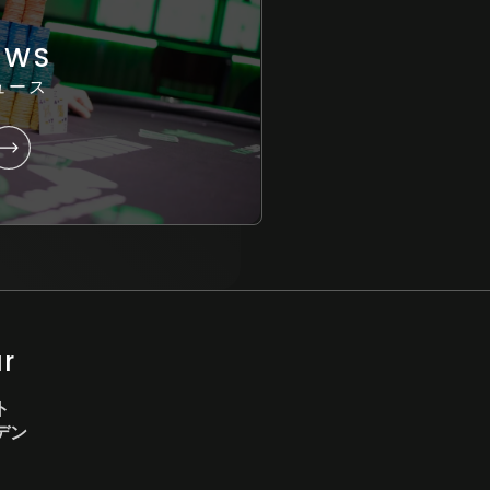
EWS
ュース
ar
ト
デン