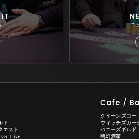
IT
N
報
ニ
Cafe / B
クイーンズコー
ルド
ウィッチズガー
クエスト
バニーズギルド
ker Live
幽幻酒家